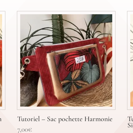
n
Tutoriel – Sac pochette Harmonie
T
S
7,00
€